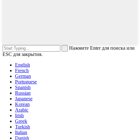
Нажмите Enter для поиска или
ESC для закрытия.
English
French
German
Portuguese
Spanish
Russian
Japanese
Korean
Arabic
Irish
Greek
Turkish
Italian
Danish